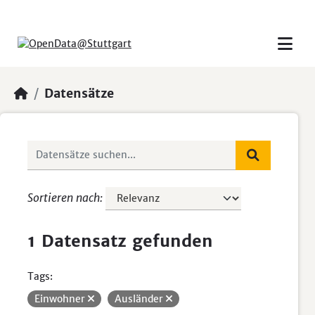
Skip to main content
Datensätze
Sortieren nach
1 Datensatz gefunden
Tags:
Einwohner
Ausländer