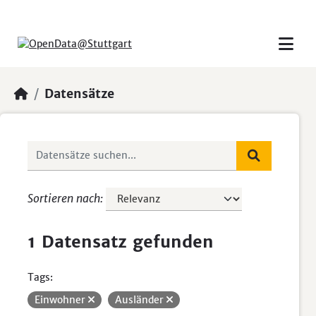
Skip to main content
Datensätze
Sortieren nach
1 Datensatz gefunden
Tags:
Einwohner
Ausländer