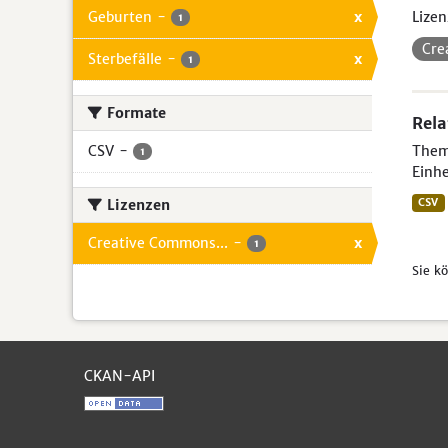
Geburten
-
x
Lizen
1
Cre
Sterbefälle
-
x
1
Formate
Rela
CSV
-
Theme
1
Einhe
Lizenzen
CSV
Creative Commons...
-
x
1
Sie k
CKAN-API