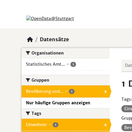
Skip to main content
Datensätze
Organisationen
Statistisches Amt...
-
1
Gruppen
1 
Bevölkerung und...
-
x
1
Tags:
Nur häufige Gruppen anzeigen
Ein
Tags
Grup
Einwohner
-
x
1
Bev