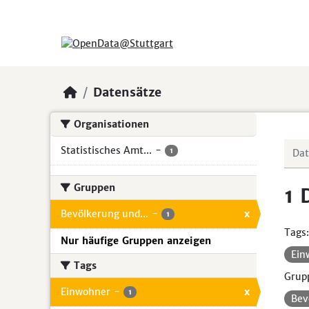
Skip to main content
Datensätze
Organisationen
Statistisches Amt...
-
1
Gruppen
1 
Bevölkerung und...
-
x
1
Tags:
Nur häufige Gruppen anzeigen
Ein
Tags
Grup
Einwohner
-
x
1
Bev