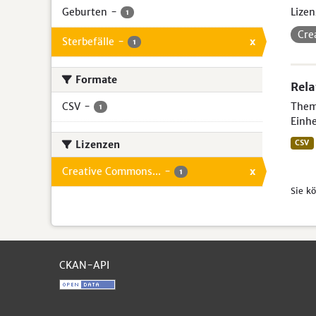
Geburten
-
Lizen
1
Cre
Sterbefälle
-
x
1
Formate
Rela
CSV
-
Theme
1
Einhe
Lizenzen
CSV
Creative Commons...
-
x
1
Sie k
CKAN-API