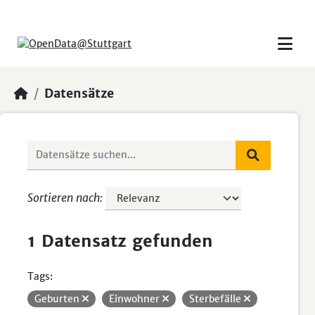
Skip to main content
Datensätze
Sortieren nach
1 Datensatz gefunden
Tags:
Geburten
Einwohner
Sterbefälle