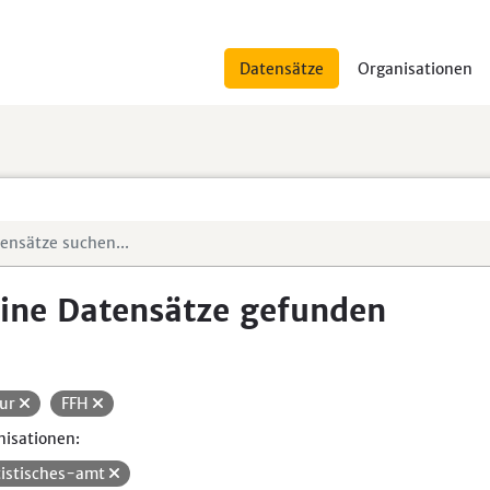
Datensätze
Organisationen
ine Datensätze gefunden
ur
FFH
isationen:
tistisches-amt