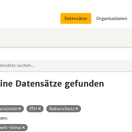
Datensätze
Organisationen
ine Datensätze gefunden
ura2000
FFH
Naturschutz
pen:
elt-klima