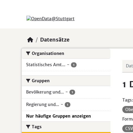
Skip to main content
Datensätze
Organisationen
Statistisches Amt...
-
1
Gruppen
1 
Bevölkerung und...
-
1
Tags:
Regierung und...
-
1
Obe
Nur häufige Gruppen anzeigen
Form
Tags
CS