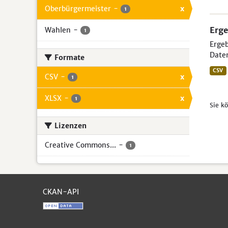
Oberbürgermeister
-
x
1
Erge
Wahlen
-
1
Ergeb
Daten
Formate
CSV
CSV
-
x
1
XLSX
-
x
1
Sie k
Lizenzen
Creative Commons...
-
1
CKAN-API