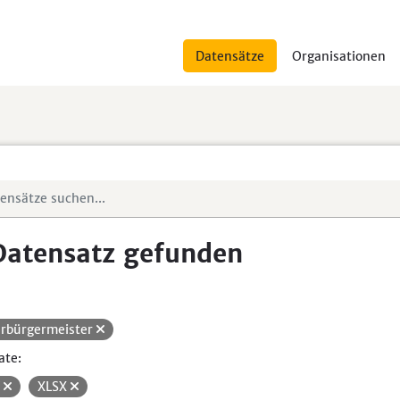
Datensätze
Organisationen
Datensatz gefunden
rbürgermeister
ate:
V
XLSX