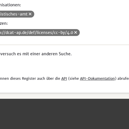
isationen:
tistisches-amt
zen:
p://dcat-ap.de/def/licenses/cc-by/4.0
 versuch es mit einer anderen Suche.
önnen dieses Register auch über die
API
(siehe
API-Dokumentation
) abrufe