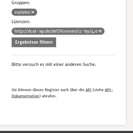
Gruppen:
soziales
Lizenzen:
http://dcat-ap.de/def/licenses/cc-by/4.0
Ergebnisse filtern
Bitte versuch es mit einer anderen Suche.
Sie können dieses Register auch über die
API
(siehe
API-
Dokumentation
) abrufen.