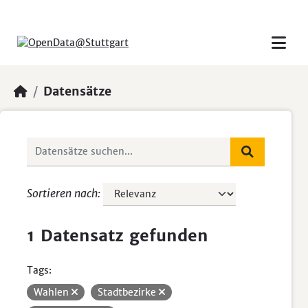
Skip to main content
Datensätze
Sortieren nach
1 Datensatz gefunden
Tags:
Wahlen
Stadtbezirke