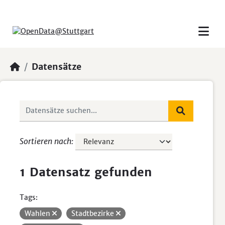
Skip to main content
Datensätze
Sortieren nach
1 Datensatz gefunden
Tags:
Wahlen
Stadtbezirke