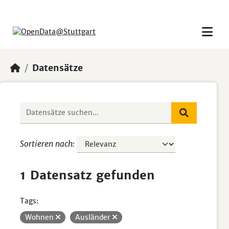
Skip to main content
Datensätze
Sortieren nach
1 Datensatz gefunden
Tags:
Wohnen
Ausländer