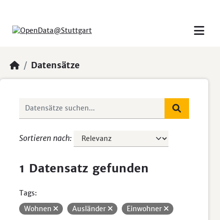
Skip to main content
Datensätze
Sortieren nach
1 Datensatz gefunden
Tags:
Wohnen
Ausländer
Einwohner