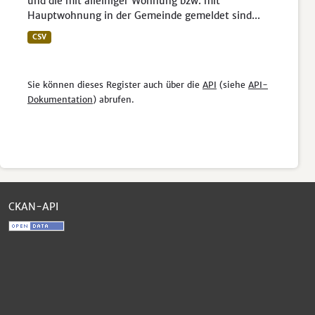
und die mit alleiniger Wohnung bzw. mit
Hauptwohnung in der Gemeinde gemeldet sind...
CSV
Sie können dieses Register auch über die
API
(siehe
API-
Dokumentation
) abrufen.
CKAN-API