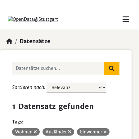
Skip to main content
Datensätze
Sortieren nach
1 Datensatz gefunden
Tags:
Wohnen
Ausländer
Einwohner