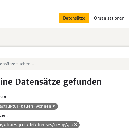
Datensätze
Organisationen
ine Datensätze gefunden
pen:
rastruktur-bauen-wohnen
zen:
p://dcat-ap.de/def/licenses/cc-by/4.0