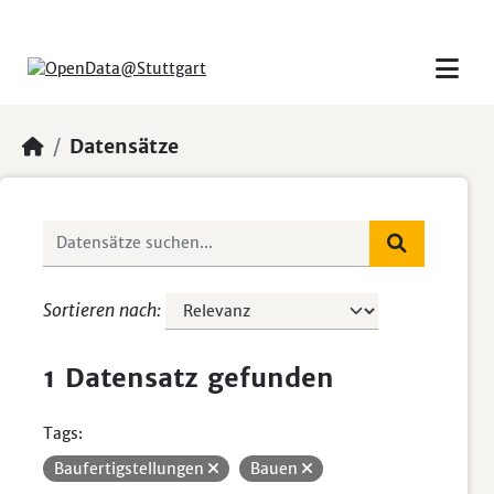
Skip to main content
Datensätze
Sortieren nach
1 Datensatz gefunden
Tags:
Baufertigstellungen
Bauen