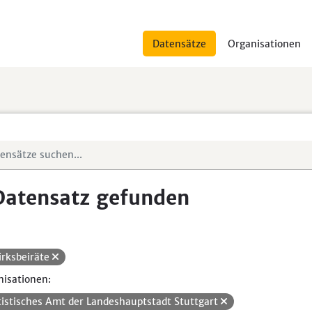
Datensätze
Organisationen
Datensatz gefunden
irksbeiräte
isationen:
tistisches Amt der Landeshauptstadt Stuttgart