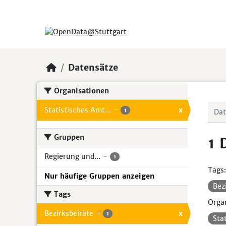
Skip to main content
Datensätze
Organisationen
Statistisches Amt...
-
x
1
Gruppen
1 
Regierung und...
-
1
Tags:
Nur häufige Gruppen anzeigen
Bez
Tags
Organ
Bezirksbeiräte
-
x
1
Sta