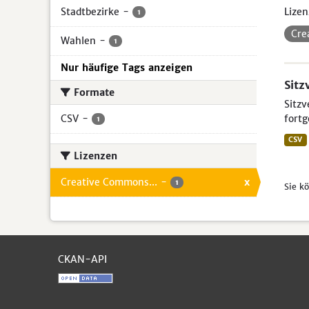
Stadtbezirke
-
Lizen
1
Cre
Wahlen
-
1
Nur häufige Tags anzeigen
Sitz
Formate
Sitzv
CSV
-
fortg
1
CSV
Lizenzen
Creative Commons...
-
x
1
Sie k
CKAN-API