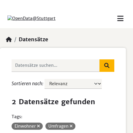
Skip to main content
Datensätze
Sortieren nach
2 Datensätze gefunden
Tags:
Einwohner
Umfragen