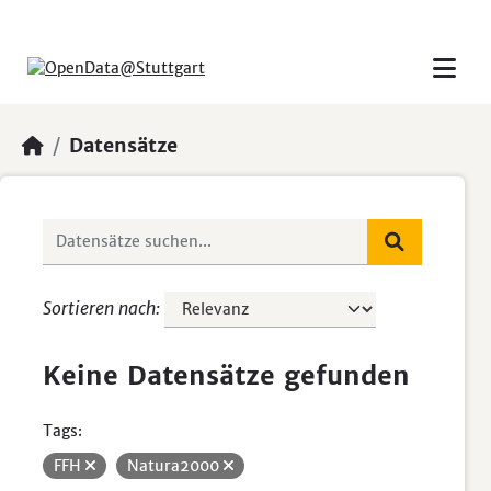
Skip to main content
Datensätze
Sortieren nach
Keine Datensätze gefunden
Tags:
FFH
Natura2000