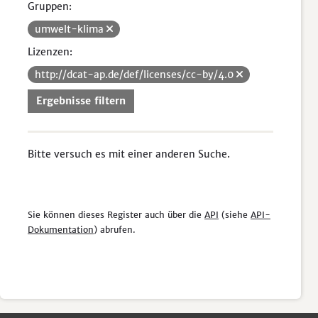
Gruppen:
umwelt-klima
Lizenzen:
http://dcat-ap.de/def/licenses/cc-by/4.0
Ergebnisse filtern
Bitte versuch es mit einer anderen Suche.
Sie können dieses Register auch über die
API
(siehe
API-
Dokumentation
) abrufen.