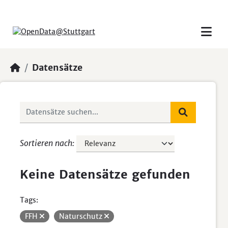
Skip to main content
Datensätze
Sortieren nach
Keine Datensätze gefunden
Tags:
FFH
Naturschutz