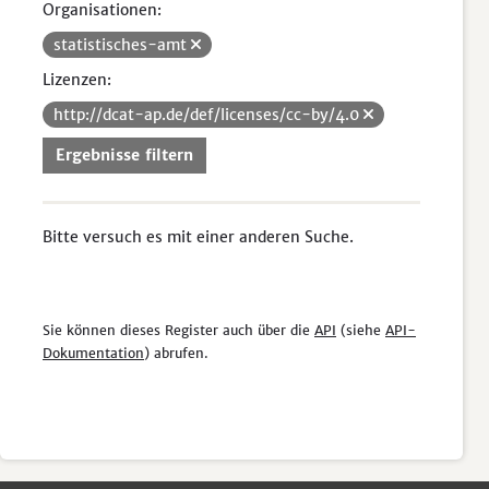
Organisationen:
statistisches-amt
Lizenzen:
http://dcat-ap.de/def/licenses/cc-by/4.0
Ergebnisse filtern
Bitte versuch es mit einer anderen Suche.
Sie können dieses Register auch über die
API
(siehe
API-
Dokumentation
) abrufen.