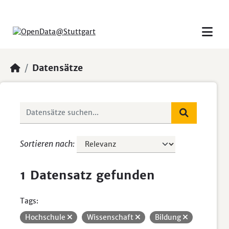
Skip to main content
Datensätze
Sortieren nach
1 Datensatz gefunden
Tags:
Hochschule
Wissenschaft
Bildung