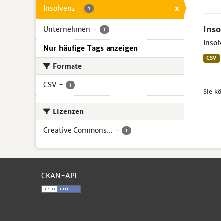
Insolvenz
-
x
1
Inso
Unternehmen
-
1
Insol
Nur häufige Tags anzeigen
CSV
Formate
CSV
-
1
Sie k
Lizenzen
Creative Commons...
-
1
CKAN-API