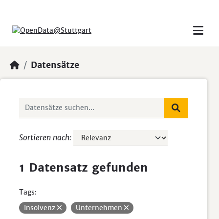
Skip to main content
Datensätze
Sortieren nach
1 Datensatz gefunden
Tags:
Insolvenz
Unternehmen