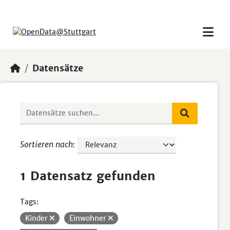
Skip to main content
Datensätze
Sortieren nach
1 Datensatz gefunden
Tags:
Kinder
Einwohner