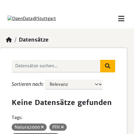
Skip to main content
Datensätze
Sortieren nach
Keine Datensätze gefunden
Tags:
Natura2000
FFH