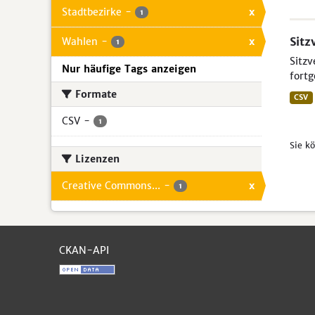
Stadtbezirke
-
x
1
Sitz
Wahlen
-
x
1
Sitzv
Nur häufige Tags anzeigen
fortg
Formate
CSV
CSV
-
1
Sie k
Lizenzen
Creative Commons...
-
x
1
CKAN-API