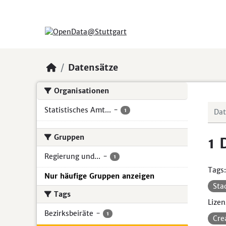
Skip to main content
Datensätze
Organisationen
Statistisches Amt...
-
1
Gruppen
1 
Regierung und...
-
1
Tags:
Nur häufige Gruppen anzeigen
Sta
Tags
Lizen
Bezirksbeiräte
-
1
Cre