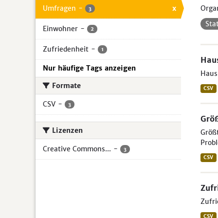
Umfragen
-
x
Organ
3
Sta
Einwohner
-
2
Zufriedenheit
-
1
Hau
Nur häufige Tags anzeigen
Haus
Formate
CSV
CSV
-
3
Größ
Lizenzen
Größt
Probl
Creative Commons...
-
3
CSV
Zufr
Zufri
CSV