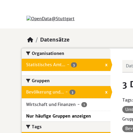
Skip to main content
Datensätze
Organisationen
Statistisches Amt...
-
x
3
Gruppen
3 
Bevölkerung und...
-
x
3
Tags:
Wirtschaft und Finanzen
-
1
Um
Nur häufige Gruppen anzeigen
Grup
Tags
Bev