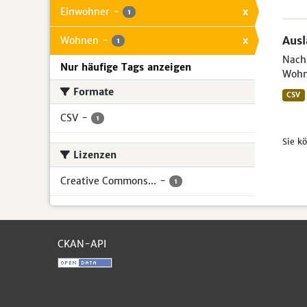
Einwohner
-
x
1
Aus
Wohnen
-
x
1
Nachg
Nur häufige Tags anzeigen
Wohn
Formate
CSV
CSV
-
1
Sie k
Lizenzen
Creative Commons...
-
1
CKAN-API