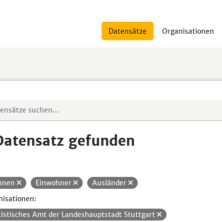
Datensätze
Organisationen
Datensatz gefunden
hnen
Einwohner
Ausländer
isationen:
tistisches Amt der Landeshauptstadt Stuttgart