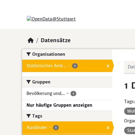
Skip to main content
Datensätze
Organisationen
Statistisches Amt...
-
x
1
Gruppen
1 
Bevölkerung und...
-
1
Tags:
Nur häufige Gruppen anzeigen
Wo
Tags
Organ
Ausländer
-
x
1
Sta