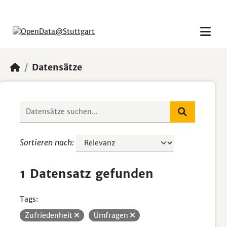
Skip to main content
Datensätze
Sortieren nach
1 Datensatz gefunden
Tags:
Zufriedenheit
Umfragen