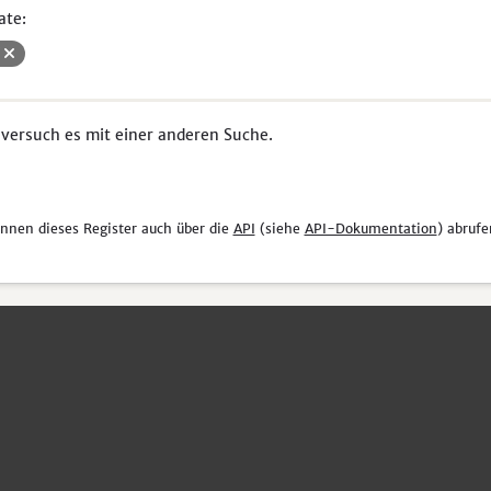
ate:
V
 versuch es mit einer anderen Suche.
önnen dieses Register auch über die
API
(siehe
API-Dokumentation
) abrufe