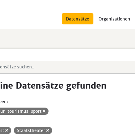
Datensätze
Organisationen
ine Datensätze gefunden
pen:
tur-tourismus-sport
st
Staatstheater