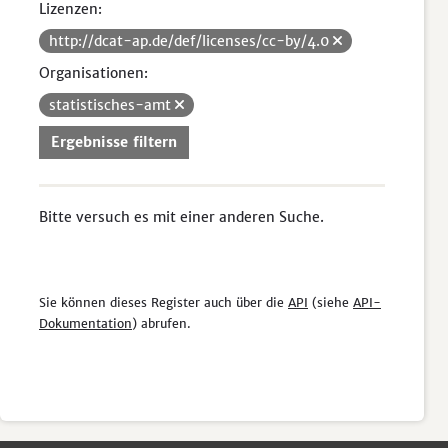
Lizenzen:
http://dcat-ap.de/def/licenses/cc-by/4.0
Organisationen:
statistisches-amt
Ergebnisse filtern
Bitte versuch es mit einer anderen Suche.
Sie können dieses Register auch über die
API
(siehe
API-
Dokumentation
) abrufen.