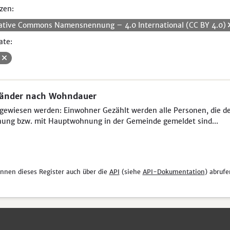
zen:
ative Commons Namensnennung – 4.0 International (CC BY 4.0)
ate:
V
länder nach Wohndauer
ewiesen werden: Einwohner Gezählt werden alle Personen, die der 
ung bzw. mit Hauptwohnung in der Gemeinde gemeldet sind...
önnen dieses Register auch über die
API
(siehe
API-Dokumentation
) abrufe