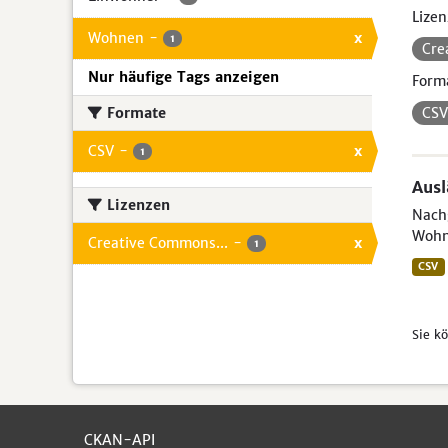
Lizen
Wohnen
-
x
1
Cre
Nur häufige Tags anzeigen
Form
Formate
CS
CSV
-
x
1
Aus
Lizenzen
Nachg
Wohn
Creative Commons...
-
x
1
CSV
Sie k
CKAN-API