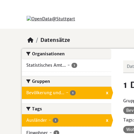
Skip to main content
Datensätze
Organisationen
Statistisches Amt...
-
1
Gruppen
1 
Bevölkerung und...
-
x
1
Grup
Tags
Bev
Tags:
Ausländer
-
x
1
Wo
Einwohner
-
1