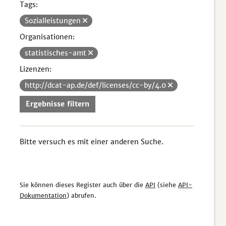
Tags:
Sozialleistungen
Organisationen:
statistisches-amt
Lizenzen:
http://dcat-ap.de/def/licenses/cc-by/4.0
Ergebnisse filtern
Bitte versuch es mit einer anderen Suche.
Sie können dieses Register auch über die
API
(siehe
API-
Dokumentation
) abrufen.