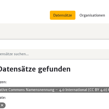
Datensätze
Organisationen
Datensätze gefunden
zen:
ative Commons Namensnennung – 4.0 International (CC BY 4.0)
ate:
V