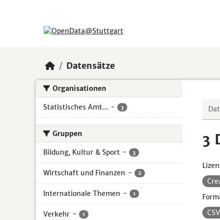
Skip to main content
Datensätze
Organisationen
Statistisches Amt...
-
3
Gruppen
3 
Bildung, Kultur & Sport
-
3
Lizen
Wirtschaft und Finanzen
-
2
Cre
Internationale Themen
-
1
Form
CS
Verkehr
-
1