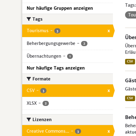
Tags:
Nur häufige Gruppen anzeigen
Tou
Tags
Tourismus
-
x
3
Über
Beherbergungsgewerbe
-
2
Übern
Erläu
Übernachtungen
-
1
CSV
Nur häufige Tags anzeigen
Formate
Gäst
Gäste
CSV
-
x
3
CSV
XLSX
-
2
Beh
Lizenzen
Beher
Creative Commons...
-
x
3
aktue