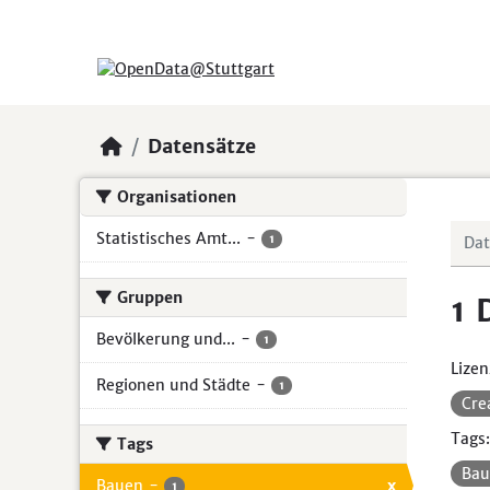
Skip to main content
Datensätze
Organisationen
Statistisches Amt...
-
1
Gruppen
1 
Bevölkerung und...
-
1
Lizen
Regionen und Städte
-
1
Cre
Tags:
Tags
Bau
Bauen
-
x
1