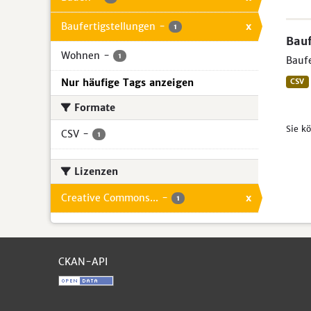
Baufertigstellungen
-
x
1
Bauf
Wohnen
-
1
Baufe
Nur häufige Tags anzeigen
CSV
Formate
Sie k
CSV
-
1
Lizenzen
Creative Commons...
-
x
1
CKAN-API