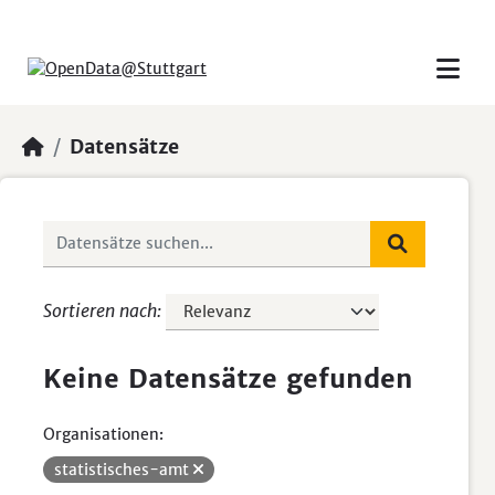
Skip to main content
Datensätze
Sortieren nach
Keine Datensätze gefunden
Organisationen:
statistisches-amt