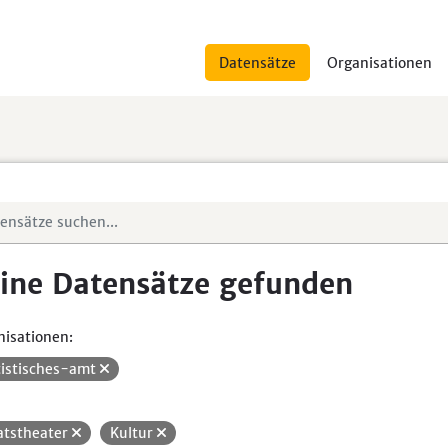
Datensätze
Organisationen
ine Datensätze gefunden
isationen:
tistisches-amt
atstheater
Kultur