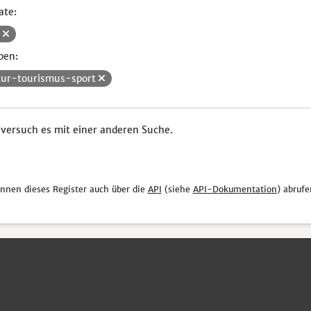
ate:
V
pen:
tur-tourismus-sport
 versuch es mit einer anderen Suche.
önnen dieses Register auch über die
API
(siehe
API-Dokumentation
) abrufe