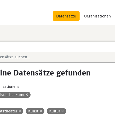
Datensätze
Organisationen
ine Datensätze gefunden
isationen:
tistisches-amt
atstheater
Kunst
Kultur