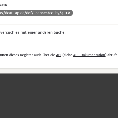
zen:
p://dcat-ap.de/def/licenses/cc-by/4.0
 versuch es mit einer anderen Suche.
önnen dieses Register auch über die
API
(siehe
API-Dokumentation
) abrufe