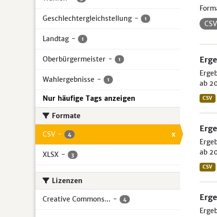
Form
Geschlechtergleichstellung
-
1
CS
Landtag
-
1
Oberbürgermeister
-
Erge
1
Ergeb
Wahlergebnisse
-
1
ab 20
Nur häufige Tags anzeigen
CSV
Formate
Erge
CSV
-
x
4
Ergeb
ab 20
XLSX
-
3
CSV
Lizenzen
Erge
Creative Commons...
-
4
Ergeb