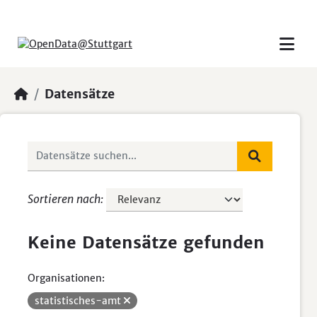
Skip to main content
Datensätze
Sortieren nach
Keine Datensätze gefunden
Organisationen:
statistisches-amt