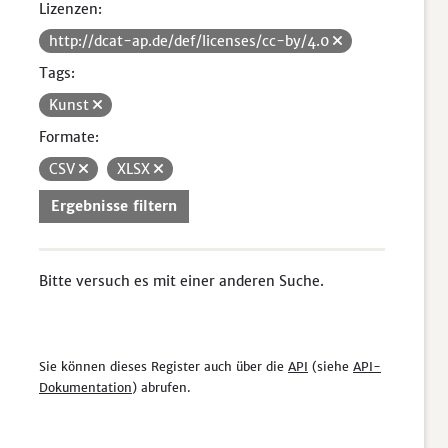
Lizenzen:
http://dcat-ap.de/def/licenses/cc-by/4.0
Tags:
Kunst
Formate:
CSV
XLSX
Ergebnisse filtern
Bitte versuch es mit einer anderen Suche.
Sie können dieses Register auch über die
API
(siehe
API-
Dokumentation
) abrufen.