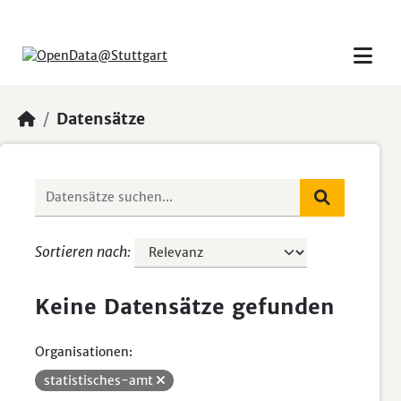
Skip to main content
Datensätze
Sortieren nach
Keine Datensätze gefunden
Organisationen:
statistisches-amt