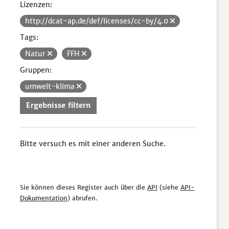
Lizenzen:
http://dcat-ap.de/def/licenses/cc-by/4.0
Tags:
Natur
FFH
Gruppen:
umwelt-klima
Ergebnisse filtern
Bitte versuch es mit einer anderen Suche.
Sie können dieses Register auch über die
API
(siehe
API-
Dokumentation
) abrufen.