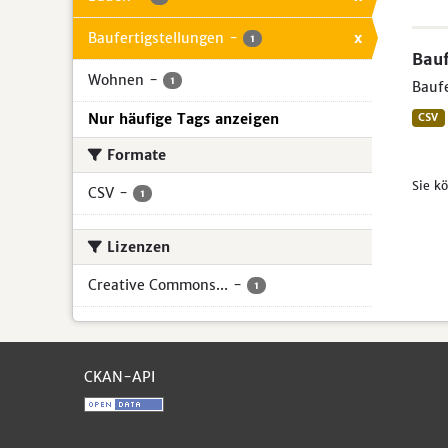
Baufertigstellungen
-
x
1
Bauf
Wohnen
-
1
Baufe
Nur häufige Tags anzeigen
CSV
Formate
Sie k
CSV
-
1
Lizenzen
Creative Commons...
-
1
CKAN-API