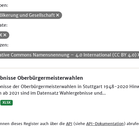
pen:
ölkerung und Gesellschaft
ate:
SX
zen:
ative Commons Namensnennung – 4.0 International (CC BY 4.0)
bnisse Oberbürgermeisterwahlen
nisse der Oberbürgermeisterwahlen in Stuttgart 1948-2020 Hinwei
 ab 2021 sind im Datensatz Wahlergebnisse und...
XLSX
önnen dieses Register auch über die
API
(siehe
API-Dokumentation
) abrufe