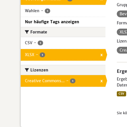
Grup
Wahlen
-
1
Bev
Nur häufige Tags anzeigen
Form
Formate
XL
Lizen
CSV
-
1
Cre
XLSX
-
x
1
Lizenzen
Erge
Ergeb
Creative Commons...
-
x
1
Daten
CSV
Sie k