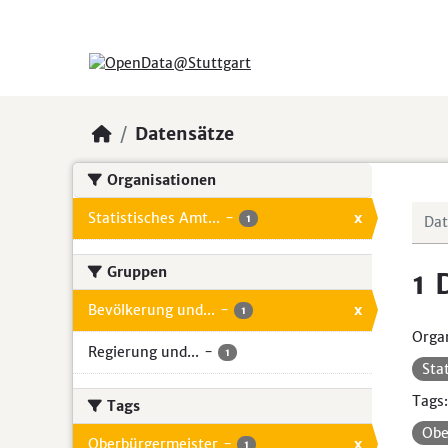
Skip to main content
Datensätze
Organisationen
Statistisches Amt...
-
x
1
Gruppen
1 
Bevölkerung und...
-
x
1
Organ
Regierung und...
-
1
Sta
Tags:
Tags
Obe
Oberbürgermeister
-
x
1