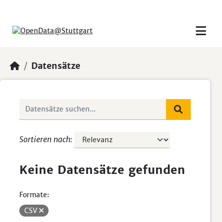
Skip to main content
Datensätze
Sortieren nach
Keine Datensätze gefunden
Formate:
CSV