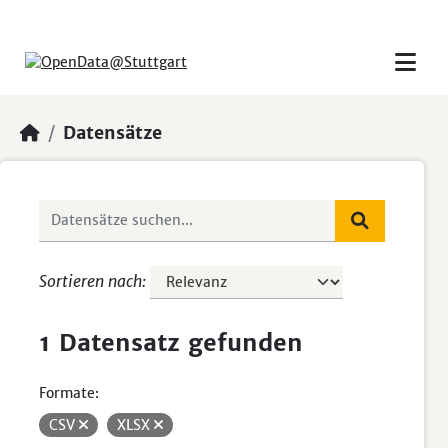
Skip to main content
Datensätze
Sortieren nach
1 Datensatz gefunden
Formate:
CSV
XLSX