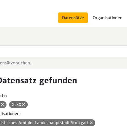
Datensätze
Organisationen
Datensatz gefunden
ate:
V
XLSX
isationen:
tistisches Amt der Landeshauptstadt Stuttgart