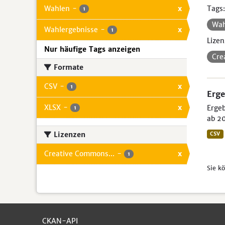
Wahlen
-
x
Tags:
1
Wa
Wahlergebnisse
-
x
1
Lizen
Nur häufige Tags anzeigen
Cre
Formate
CSV
-
x
1
Erge
XLSX
-
x
Ergeb
1
ab 20
Lizenzen
CSV
Creative Commons...
-
x
1
Sie k
CKAN-API