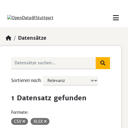
Skip to main content
Datensätze
Sortieren nach
1 Datensatz gefunden
Formate:
CSV
XLSX