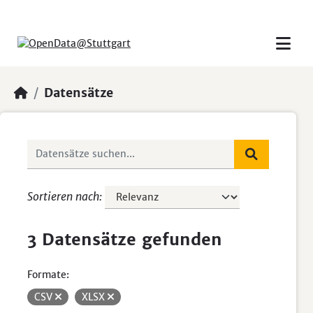
Skip to main content
Datensätze
Sortieren nach
3 Datensätze gefunden
Formate:
CSV
XLSX